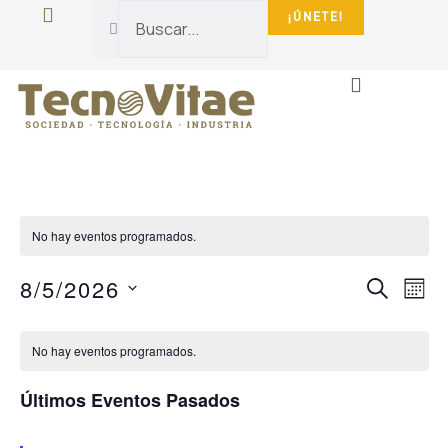
¡ÚNETE!
La Fundación
Sala De Prensa
No hay eventos programados.
NAVEG
NA
8/5/2026
BUSCAR
MES
DE
DE
Selecciona
CALENDARIO
VI
la
BÚSQU
fecha.
No hay eventos programados.
DE
DE
Y
EV
EVENTOS
VISTA
Últimos Eventos Pasados
DE