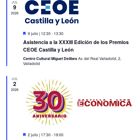
EVENT
JUL
9
2026
Destacado
9 julio | 12:30
-
13:30
Asistencia a la XXXIII Edición de los Premios
CEOE Castilla y León
Centro Cultural Miguel Delibes
Av. del Real Valladolid, 2,
Valladolid
JUL
2
2026
Destacado
2 julio | 17:30
-
19:00