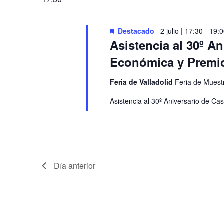
Y
clave.
Destacado
2 julio | 17:30
-
19:0
VISTAS
Asistencia al 30º An
Económica y Premio
DE
Feria de Valladolid
Feria de Muestr
EVENTOS
Asistencia al 30º Aniversario de Ca
Día anterior