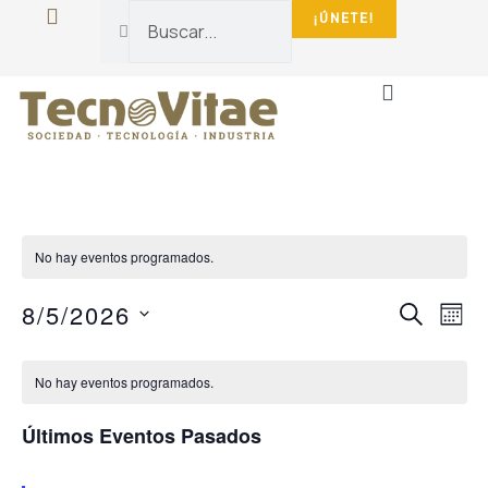
¡ÚNETE!
La Fundación
Sala De Prensa
No hay eventos programados.
NAVEG
NA
8/5/2026
BUSCAR
MES
DE
DE
Selecciona
CALENDARIO
VI
la
BÚSQU
fecha.
No hay eventos programados.
DE
DE
Y
EV
EVENTOS
VISTA
Últimos Eventos Pasados
DE