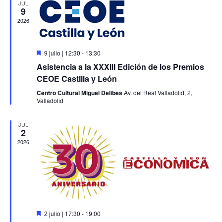
EVENT
JUL
9
2026
Destacado
9 julio | 12:30
-
13:30
Asistencia a la XXXIII Edición de los Premios
CEOE Castilla y León
Centro Cultural Miguel Delibes
Av. del Real Valladolid, 2,
Valladolid
JUL
2
2026
Destacado
2 julio | 17:30
-
19:00