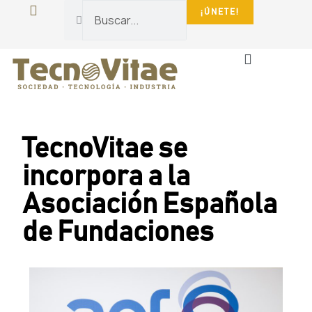
¡ÚNETE!
La Fundación
Sala De Prensa
TecnoVitae se
incorpora a la
Asociación Española
de Fundaciones