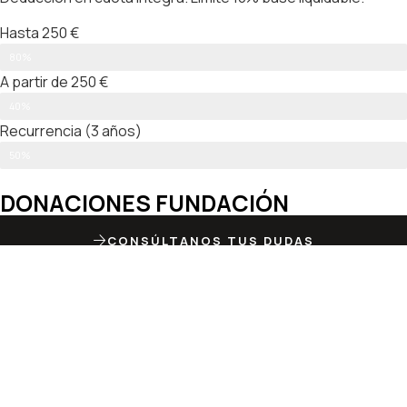
Hasta 250 €
80%
A partir de 250 €
40%
Recurrencia (3 años)
50%
DONACIONES FUNDACIÓN
CONSÚLTANOS TUS DUDAS
Particular
Marque esta casilla si los datos de facturación son distintos a
los anteriores y cubra los datos a continuación.