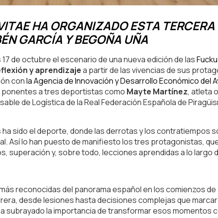
ITAE HA ORGANIZADO ESTA TERCERA 
ÉN GARCÍA Y BEGOÑA UÑA
es 17 de octubre el escenario de una nueva edición de las
Fucku
flexión y aprendizaje
a partir de las vivencias de sus prota
ión con
la Agencia de Innovación y Desarrollo Económico del A
o ponentes a tres deportistas como
Mayte Martínez
, atleta
sable de Logística de la Real Federación Española de Piragüi
s ha sido el deporte, donde las derrotas y los contratiempos
l. Así lo han puesto de manifiesto los tres protagonistas, qu
os, superación y, sobre todo, lecciones aprendidas a lo largo 
as más reconocidas del panorama español en los comienzos de 
rrera, desde lesiones hasta decisiones complejas que marcar
na ha subrayado la importancia de transformar esos momentos