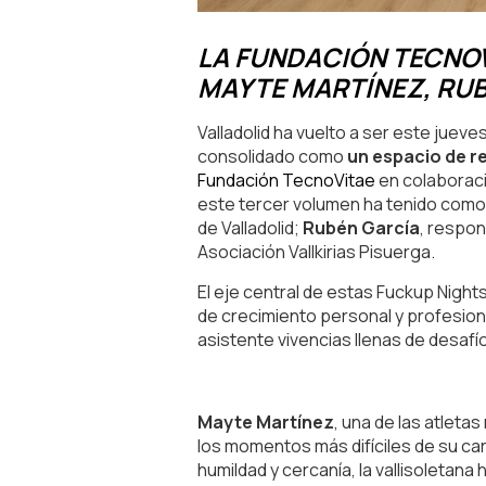
LA FUNDACIÓN TECNOV
MAYTE MARTÍNEZ, RUB
Valladolid ha vuelto a ser este juev
consolidado como
un espacio de re
Fundación TecnoVitae
en colaborac
este tercer volumen ha tenido com
de Valladolid;
Rubén García
, respon
Asociación Vallkirias Pisuerga.
El eje central de estas Fuckup Night
de crecimiento personal y profesiona
asistente vivencias llenas de desafí
Mayte Martínez
, una de las atlet
los momentos más difíciles de su ca
humildad y cercanía, la vallisoleta