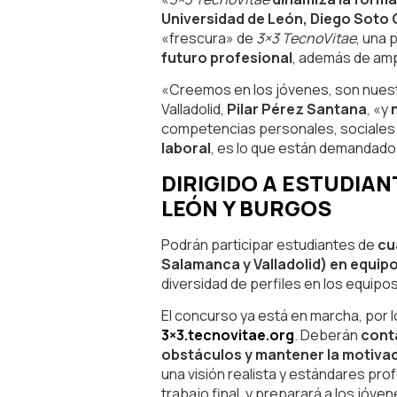
Universidad de León, Diego Soto 
«frescura» de
3×3 TecnoVitae
, una 
futuro profesional
, además de amp
«Creemos en los jóvenes, son nuestr
Valladolid,
Pilar Pérez Santana
, «y
competencias personales, sociales 
laboral
, es lo que están demandado
DIRIGIDO A ESTUDIAN
LEÓN Y BURGOS
Podrán participar estudiantes de
cu
Salamanca y Valladolid) en equipo
diversidad de perfiles en los equipo
El concurso ya está en marcha, por l
3×3.tecnovitae.org
. Deberán
conta
obstáculos y mantener la motiva
una visión realista y estándares prof
trabajo final, y preparará a los jóve