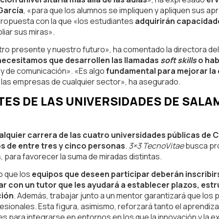
García
, «para que los alumnos se impliquen y apliquen sus ap
propuesta con la que «los estudiantes
adquirirán capacidade
liar sus miras».
o presente y nuestro futuro», ha comentado la directora del
necesitamos que desarrollen las llamadas
soft skills
o hab
y de comunicación». «Es algo
fundamental para mejorar la e
 las empresas de cualquier sector», ha asegurado.
TES DE LAS UNIVERSIDADES DE SALA
alquier carrera de las cuatro universidades públicas de C
s de entre tres y cinco personas
.
3×3 TecnoVitae
busca pro
s, para favorecer la suma de miradas distintas.
o que los
equipos que deseen participar deberán inscribi
r con un tutor que les ayudará a establecer plazos, estr
ción
. Además, trabajar junto a un mentor garantizará que los 
esionales. Esta figura, asimismo, reforzará tanto el aprendiza
nes para integrarse en entornos en los que la innovación y la e