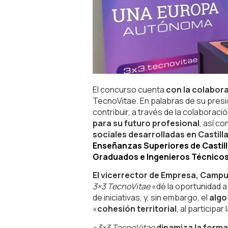
El concurso cuenta
con la colabor
TecnoVitae. En palabras de su pres
contribuir, a través de la colaboració
para su futuro profesional
, así c
sociales desarrolladas en Castill
Enseñanzas Superiores de Castil
Graduados e Ingenieros Técnicos I
El vicerrector de Empresa, Campus
3×3 TecnoVitae
«dé la oportunidad a
de iniciativas, y, sin embargo, el
algo
«
cohesión territorial
, al participa
«
3×3 TecnoVitae
dinamiza la formac