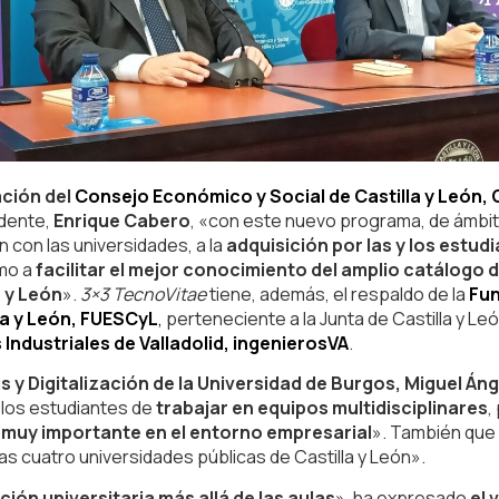
ación del
Consejo Económico y Social de Castilla y León,
idente,
Enrique Cabero
, «con este nuevo programa, de ámbi
n con las universidades, a la
adquisición por las y los estud
omo a
facilitar el mejor conocimiento del amplio catálogo
a y León
».
3×3 TecnoVitae
tiene, además, el respaldo de la
Fun
la y León, FUESCyL
,
perteneciente a la Junta de Castilla y Leó
ndustriales de Valladolid, ingenierosVA
.
 y Digitalización de la Universidad de Burgos, Miguel Áng
 los estudiantes de
trabajar en equipos multidisciplinares
,
 muy importante en el entorno empresarial
». También que 
r las cuatro universidades públicas de Castilla y León».
ión universitaria más allá de las aulas
», ha expresado
el 