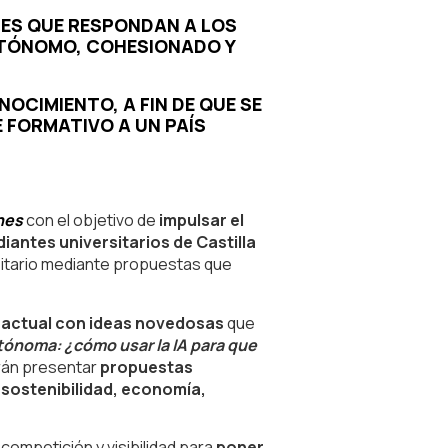
LES QUE RESPONDAN A LOS
AUTÓNOMO, COHESIONADO Y
OCIMIENTO, A FIN DE QUE SE
 FORMATIVO A UN PAÍS
nes
con el objetivo de
impulsar el
iantes universitarios de Castilla
rsitario mediante propuestas que
a actual con ideas novedosas
que
ónoma: ¿cómo usar la IA para que
erán presentar
propuestas
 sostenibilidad, economía,
ompetición y visibilidad para
poner