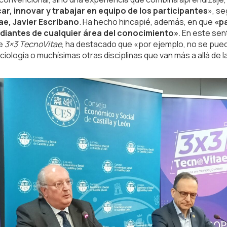
r, innovar y trabajar en equipo de los participantes
», s
ae, Javier Escribano
. Ha hecho hincapié, además, en que
«pa
diantes de cualquier área del conocimiento»
. En este sen
de
3×3 TecnoVitae
, ha destacado que «por ejemplo, no se puede 
sociología o muchísimas otras disciplinas que van más a allá de l