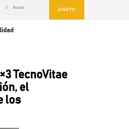
¡ÚNETE!
lidad
×3 TecnoVitae
ón, el
e los