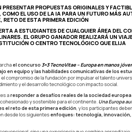
N PRESENTAR PROPUESTAS ORIGINALES Y FACTIB
, COMO EL USO DE LA IA PARA UN FUTURO MÁS 
, RETO DE ESTA PRIMERA EDICIÓN
RTA A ESTUDIANTES DE CUALQUIER ÁREA DEL CON
LINARES. EL GRUPO GANADOR REALIZARÁ UN VIAJE
NSTITUCIÓN O CENTRO TECNOLÓGICO QUE ELIJA
marcha
el concurso
3×3 TecnoVitae – Europa en manos jóve
jo en equipo y las habilidades comunicativas de los estud
on el compromiso de la fundación por impulsar el talento unive
imiento y el desarrollo tecnológico con impacto social.
tes a
responder a desafíos reales de la sociedad europe
cohesionado y sostenible para el continente.
Una Europa aut
es el reto de esta primera edición
, y los participantes deb
en desde los siguientes
enfoques: tecnología, innovación,
onvencional, sino una experiencia que combina aprendizaje, c